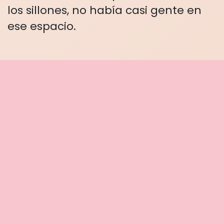
los sillones, no había casi gente en
ese espacio.
Un señor con traje subió las
escaleras, por donde había
ingresado al recinto el guardia de
seguridad; se les acercó y les ofreció
unas bebidas, al parecer corrían por
parte del negocio. Todos aceptaron.
El sujeto volvió a desaparecer por el
mismo lugar del que vino.